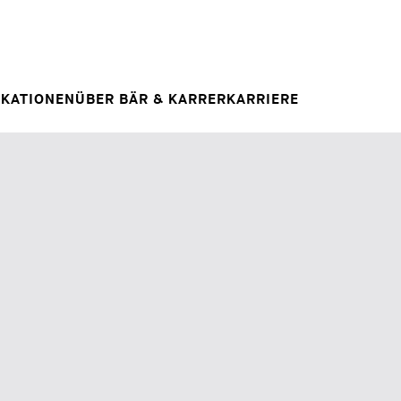
Spontanbewerbung
RAG
E
IHRE KARRIERE
Ihre Karriere bei uns
 INSIGHT
IKATIONEN
ÜBER BÄR & KARRER
KARRIERE