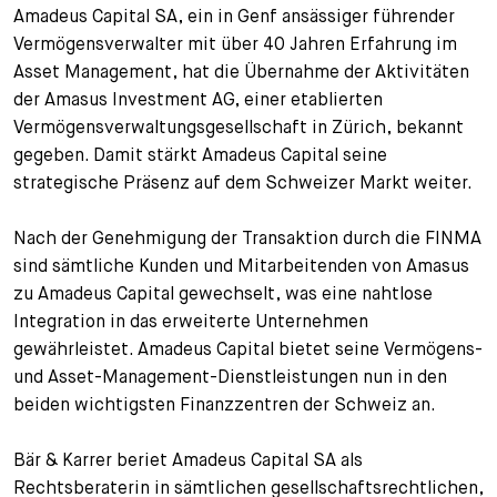
Amadeus Capital SA, ein in Genf ansässiger führender
+
Vermögensverwalter mit über 40 Jahren Erfahrung im
Ihre Karriere
Substituten
Bewerbungsprozess
Asset Management, hat die Übernahme der Aktivitäten
Kurzpraktikanten
Fragen und Antworten
Ihre Karriere bei uns
der Amasus Investment AG, einer etablierten
Vermögensverwaltungsgesellschaft in Zürich, bekannt
Administration
Spontanbewerbung
gegeben. Damit stärkt Amadeus Capital seine
strategische Präsenz auf dem Schweizer Markt weiter.
Assistenzen
Nach der Genehmigung der Transaktion durch die FINMA
sind sämtliche Kunden und Mitarbeitenden von Amasus
zu Amadeus Capital gewechselt, was eine nahtlose
Integration in das erweiterte Unternehmen
gewährleistet. Amadeus Capital bietet seine Vermögens-
und Asset-Management-Dienstleistungen nun in den
beiden wichtigsten Finanzzentren der Schweiz an.
Bär & Karrer beriet Amadeus Capital SA als
Rechtsberaterin in sämtlichen gesellschaftsrechtlichen,